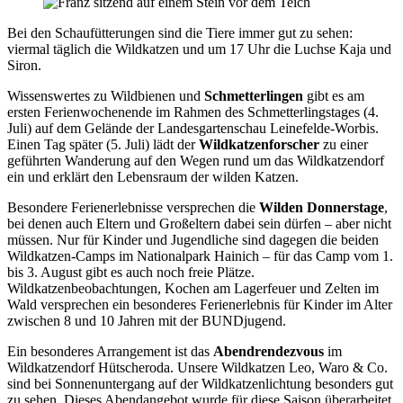
Bei den Schaufütterungen sind die Tiere immer gut zu sehen:
viermal täglich die Wildkatzen und um 17 Uhr die Luchse Kaja und
Siron.
Wissenswertes zu Wildbienen und
Schmetterlingen
gibt es am
ersten Ferienwochenende im Rahmen des Schmetterlingstages (4.
Juli) auf dem Gelände der Landesgartenschau Leinefelde-Worbis.
Einen Tag später (5. Juli) lädt der
Wildkatzenforscher
zu einer
geführten Wanderung auf den Wegen rund um das Wildkatzendorf
ein und erklärt den Lebensraum der wilden Katzen.
Besondere Ferienerlebnisse versprechen die
Wilden Donnerstage
,
bei denen auch Eltern und Großeltern dabei sein dürfen – aber nicht
müssen. Nur für Kinder und Jugendliche sind dagegen die beiden
Wildkatzen-Camps im Nationalpark Hainich – für das Camp vom 1.
bis 3. August gibt es auch noch freie Plätze.
Wildkatzenbeobachtungen, Kochen am Lagerfeuer und Zelten im
Wald versprechen ein besonderes Ferienerlebnis für Kinder im Alter
zwischen 8 und 10 Jahren mit der BUNDjugend.
Ein besonderes Arrangement ist das
Abendrendezvous
im
Wildkatzendorf Hütscheroda. Unsere Wildkatzen Leo, Waro & Co.
sind bei Sonnenuntergang auf der Wildkatzenlichtung besonders gut
zu sehen. Dieses Abendangebot wurde für diese Saison überarbeitet