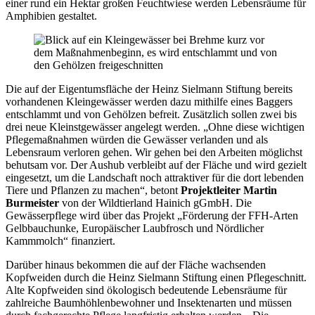
einer rund ein Hektar großen Feuchtwiese werden Lebensräume für
Amphibien gestaltet.
Die auf der Eigentumsfläche der Heinz Sielmann Stiftung bereits
vorhandenen Kleingewässer werden dazu mithilfe eines Baggers
entschlammt und von Gehölzen befreit. Zusätzlich sollen zwei bis
drei neue Kleinstgewässer angelegt werden. „Ohne diese wichtigen
Pflegemaßnahmen würden die Gewässer verlanden und als
Lebensraum verloren gehen. Wir gehen bei den Arbeiten möglichst
behutsam vor. Der Aushub verbleibt auf der Fläche und wird gezielt
eingesetzt, um die Landschaft noch attraktiver für die dort lebenden
Tiere und Pflanzen zu machen“, betont
Projektleiter Martin
Burmeister
von der Wildtierland Hainich gGmbH. Die
Gewässerpflege wird über das Projekt „Förderung der FFH-Arten
Gelbbauchunke, Europäischer Laubfrosch und Nördlicher
Kammmolch“ finanziert.
Darüber hinaus bekommen die auf der Fläche wachsenden
Kopfweiden durch die Heinz Sielmann Stiftung einen Pflegeschnitt.
Alte Kopfweiden sind ökologisch bedeutende Lebensräume für
zahlreiche Baumhöhlenbewohner und Insektenarten und müssen