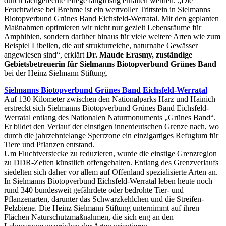
durch fachgerechte Pflege langfristig erhalten werden. „Die
Feuchtwiese bei Brehme ist ein wertvoller Trittstein in Sielmanns
Biotopverbund Grünes Band Eichsfeld-Werratal. Mit den geplanten
Maßnahmen optimieren wir nicht nur gezielt Lebensräume für
Amphibien, sondern darüber hinaus für viele weitere Arten wie zum
Beispiel Libellen, die auf strukturreiche, naturnahe Gewässer
angewiesen sind“, erklärt
Dr. Maude Erasmy, zuständige
Gebietsbetreuerin für Sielmanns Biotopverbund Grünes Band
bei der Heinz Sielmann Stiftung.
Sielmanns Biotopverbund Grünes Band Eichsfeld-Werratal
Auf 130 Kilometer zwischen den Nationalparks Harz und Hainich
erstreckt sich Sielmanns Biotopverbund Grünes Band Eichsfeld-
Werratal entlang des Nationalen Naturmonuments „Grünes Band“.
Er bildet den Verlauf der einstigen innerdeutschen Grenze nach, wo
durch die jahrzehntelange Sperrzone ein einzigartiges Refugium für
Tiere und Pflanzen entstand.
Um Fluchtverstecke zu reduzieren, wurde die einstige Grenzregion
zu DDR-Zeiten künstlich offengehalten. Entlang des Grenzverlaufs
siedelten sich daher vor allem auf Offenland spezialisierte Arten an.
In Sielmanns Biotopverbund Eichsfeld-Werratal leben heute noch
rund 340 bundesweit gefährdete oder bedrohte Tier- und
Pflanzenarten, darunter das Schwarzkehlchen und die Streifen-
Pelzbiene. Die Heinz Sielmann Stiftung unternimmt auf ihren
Flächen Naturschutzmaßnahmen, die sich eng an den